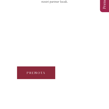
nostri partner locali.
Cascate e Fly-Line a Campo
Tures
Curated by Dolomite Mountains
Mezza giornata | 2-6 partecipanti
PRENOTA