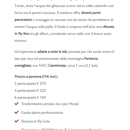
Tirolo, dove l’acqua dei ghiacciai scorre verso valle cadendo con
forza tra le pareti rocciose. Il sentiero offre
diversi punti
panoramici
e costeggia la cascata così da vicino da permettere di
sentire l’acqua sulla pelle. Il finale è sospeso nell’aria: una
discesa
in fly-line
tra gli alberi, scivolando verso valle con il bosco tutto
intorno.
Un’esperienza
adatta a tutte le età
, pensata per chi vuole vivere il
lato più vivo ed emozionante della montagna.
Partenza
consigliata
: ore 9:00 |
Camminata
: circa 1 ora (2,1 km)
Prezzo a persona (IVA incl.)
2 partecipanti € 370
4 partecipanti € 220
6 partecipanti € 160
Trasferimento privato da e per l’hotel
Guida alpina professionista
Discesa in Fly-Line
Donazione a WOWNature, B-Corp non profit per la