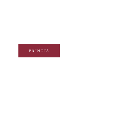
L’arte del pane in fattoria
Curated by Dolomite Mountains
Mezza giornata | 2-6 partecipanti | Circa 3 ore
PRENOTA