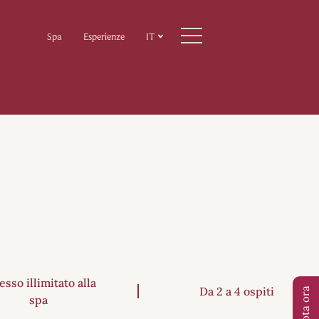
Spa
Esperienze
IT
esso illimitato alla
Da 2 a 4 ospiti
Prenota ora
spa