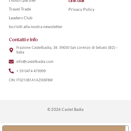
I nostri partner
Link utili
Travel Trade
Privacy Policy
Leaders Club
Iscriviti alla nostra newsletter
Contatti e Info
Frazione Castelbadia, 38 39030 San Lorenzo di Sebato (BZ) –
Italia
info@castelbadia.com
+ 39 0474 479999
CIN: IT021081A1AZIX6F8W
© 2026 Castel Badia