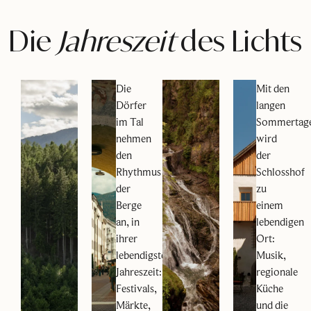
Die
Jahreszeit
des Lichts
Die
Mit den
Dörfer
langen
im Tal
Sommertag
nehmen
wird
den
der
Rhythmus
Schlosshof
der
zu
Berge
einem
an, in
lebendigen
ihrer
Ort:
lebendigsten
Musik,
Jahreszeit:
regionale
Festivals,
Küche
Märkte,
und die