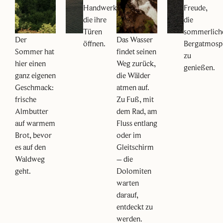
Handwerksbetriebe,
Freude,
die ihre
die
Türen
sommerlich
Der
Das Wasser
öffnen.
Bergatmosp
Sommer hat
findet seinen
zu
hier einen
Weg zurück,
genießen.
ganz eigenen
die Wälder
Geschmack:
atmen auf.
frische
Zu Fuß, mit
Almbutter
dem Rad, am
auf warmem
Fluss entlang
Brot, bevor
oder im
es auf den
Gleitschirm
Waldweg
– die
geht.
Dolomiten
warten
darauf,
entdeckt zu
werden.